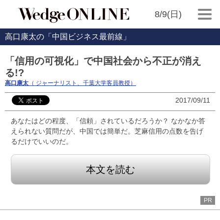
8/9(日)
高口康太の「中国ビジネス最前線」
「信用の可視化」で中国社会から不正が消え
る!?
高口康太
（ ジャーナリスト、千葉大学客員教授）
2017/09/11
あなたはどの程度、「信頼」されているだろうか？ なかなか答
えられない質問だが、中国では簡単だ。芝麻信用の点数を告げ
るだけでいいのだ。
本文を読む
PR