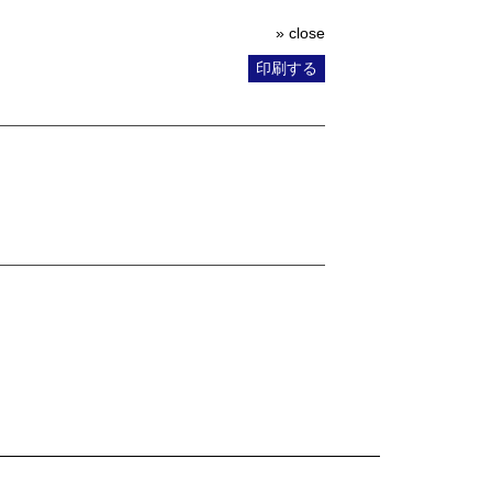
» close
印刷する