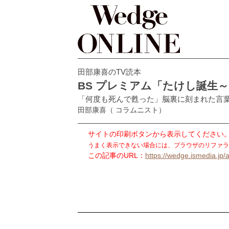
田部康喜のTV読本
BS プレミアム「たけし誕生
「何度も死んで甦った」脳裏に刻まれた言
田部康喜
（ コラムニスト）
サイトの印刷ボタンから表示してください
うまく表示できない場合には、ブラウザのリファラ
この記事のURL：
https://wedge.ismedia.jp/a