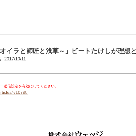
～オイラと師匠と浅草～」ビートたけしが理想
葉
2017/10/11
。
ー送信設定を有効にしてください。
rticles/-/10798