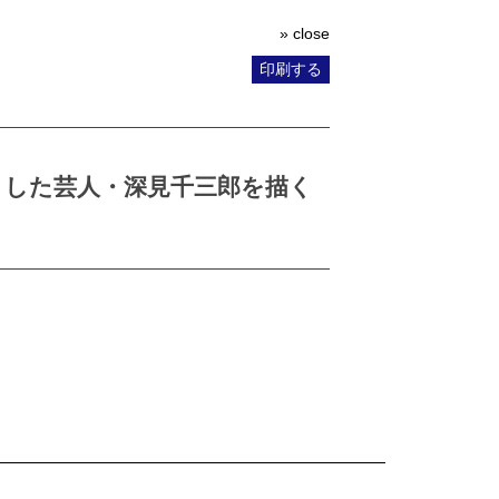
» close
印刷する
とした芸人・深見千三郎を描く