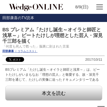
8/9(日)
田部康喜のTV読本
BS プレミアム「たけし誕生～オイラと師匠と
浅草～」ビートたけしが理想とした芸人・深見
千三郎を描く
「何度も死んで甦った」脳裏に刻まれた言葉
田部康喜
（ コラムニスト）
2017/10/11
BSプレミアム「たけし誕生～オイラと師匠と浅草～」は、ビー
トたけしがいまもなお「理想の芸人」と敬愛する、故・深見千
三郎を通じて、たけしの実像に迫ったドキュメンタリーである
本文を読む