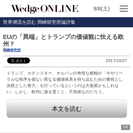
8/8(土)
世界潮流を読む 岡崎研究所論評集
EUの「異端」とトランプの価値観に怯える欧
州？
岡崎研究所
2017/10/27
トランプ、カチンスキー、オルバンの奇怪な枢軸が「今やリベ
ラルな秩序を損ない異なる価値体系を持ち込むための整然とし
決然とした努力」を行っているというのは大袈裟かもしれな
い。しかし、欧州に身を置くと、不気味なのだろう。
本文を読む
PR