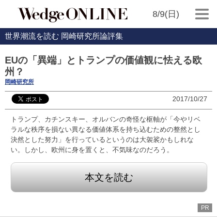
8/9(日)
世界潮流を読む 岡崎研究所論評集
EUの「異端」とトランプの価値観に怯える欧
州？
岡崎研究所
2017/10/27
トランプ、カチンスキー、オルバンの奇怪な枢軸が「今やリベ
ラルな秩序を損ない異なる価値体系を持ち込むための整然とし
決然とした努力」を行っているというのは大袈裟かもしれな
い。しかし、欧州に身を置くと、不気味なのだろう。
本文を読む
PR