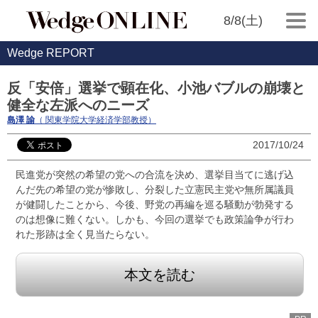
8/8(土)
Wedge REPORT
反「安倍」選挙で顕在化、小池バブルの崩壊と
健全な左派へのニーズ
島澤 諭
（ 関東学院大学経済学部教授）
2017/10/24
民進党が突然の希望の党への合流を決め、選挙目当てに逃げ込
んだ先の希望の党が惨敗し、分裂した立憲民主党や無所属議員
が健闘したことから、今後、野党の再編を巡る騒動が勃発する
のは想像に難くない。しかも、今回の選挙でも政策論争が行わ
れた形跡は全く見当たらない。
本文を読む