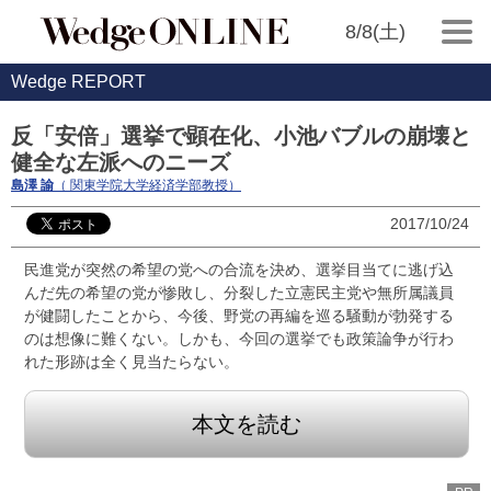
8/8(土)
Wedge REPORT
反「安倍」選挙で顕在化、小池バブルの崩壊と
健全な左派へのニーズ
島澤 諭
（ 関東学院大学経済学部教授）
2017/10/24
民進党が突然の希望の党への合流を決め、選挙目当てに逃げ込
んだ先の希望の党が惨敗し、分裂した立憲民主党や無所属議員
が健闘したことから、今後、野党の再編を巡る騒動が勃発する
のは想像に難くない。しかも、今回の選挙でも政策論争が行わ
れた形跡は全く見当たらない。
本文を読む