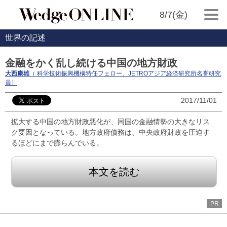
8/7(金)
世界の記述
金融をかく乱し続ける中国の地方財政
大西康雄
（ 科学技術振興機構特任フェロー、JETROアジア経済研究所名誉研究
員）
2017/11/01
拡大する中国の地方財政悪化が、同国の金融情勢の大きなリス
ク要因となっている。地方政府債務は、中央政府財政を圧迫す
るほどにまで膨らんでいる。
本文を読む
PR