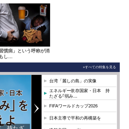
習慣病」という呼称が消
もし…
»すべての特集を見る
台湾「麗しの島」の実像
エネルギー依存国家・日本 持
たざる｢弱み…
FIFAワールドカップ2026
日本主導で平和の再構築を
本 持たざ