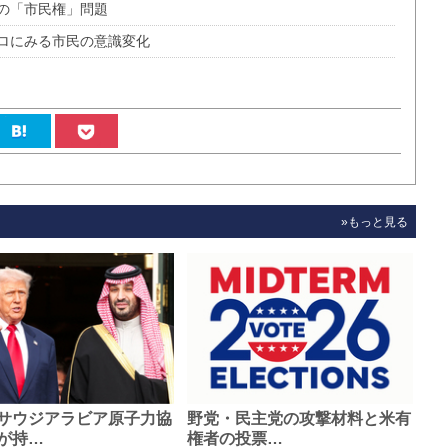
の「市民権」問題
ロにみる市民の意識変化
»もっと見る
サウジアラビア原子力協
野党・民主党の攻撃材料と米有
が持…
権者の投票…