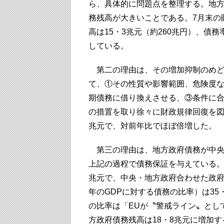
ら、具体的に問題点を整理する。地
務残高が大きいことである。7月末の
高は15・3兆元（約260兆円）、債
している。
第二の理由は、その増加抑制のめど
て、①その性質や影響範囲、危険度
期債務に借り換えさせる、③条件に
の措置を取り徐々に財政規律回復を図
兆元で、対前年比でほぼ倍増した。
第三の理由は、地方政府債務が中央
上記の過程で債務保証を与えている。
兆元で、中央・地方政府合わせた政府総
年のGDPに対する債務の比率）は3
の比率は「EUが〝警戒ライン〟とし
方政府債務残高は18・8兆元に増加