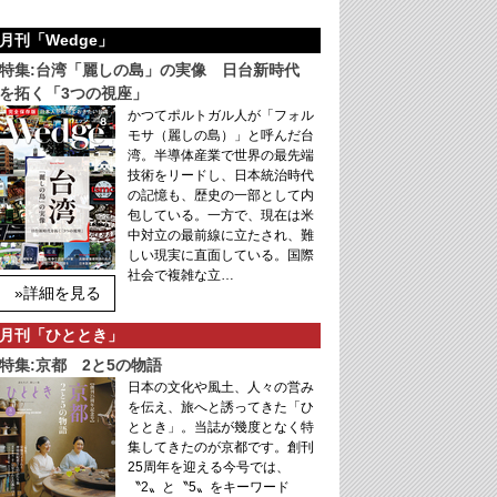
月刊「Wedge」
特集:台湾「麗しの島」の実像 日台新時代
を拓く「3つの視座」
かつてポルトガル人が「フォル
モサ（麗しの島）」と呼んだ台
湾。半導体産業で世界の最先端
技術をリードし、日本統治時代
の記憶も、歴史の一部として内
包している。一方で、現在は米
中対立の最前線に立たされ、難
しい現実に直面している。国際
社会で複雑な立…
»詳細を見る
月刊「ひととき」
特集:京都 2と5の物語
日本の文化や風土、人々の営み
を伝え、旅へと誘ってきた「ひ
ととき」。当誌が幾度となく特
集してきたのが京都です。創刊
25周年を迎える今号では、
〝2〟と〝5〟をキーワード