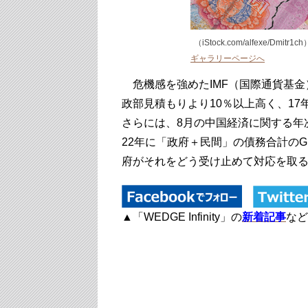
（iStock.com
/alfexe/Dmitr1ch
ギャラリーページへ
危機感を強めたIMF（国際通貨基金）
政部見積もりより10％以上高く、17
さらには、8月の中国経済に関する年
22年に「政府＋民間」の債務合計のG
府がそれをどう受け止めて対応を取
▲「WEDGE Infinity」の
新着記事
など