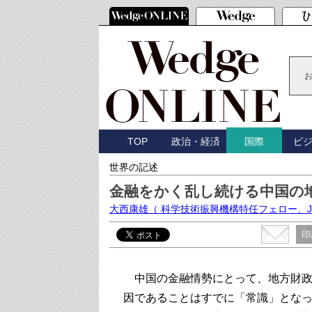
TOP
政治・経済
ビ
国際
世界の記述
金融をかく乱し続ける中国の
大西康雄
（ 科学技術振興機構特任フェロー、J
印
中国の金融情勢にとって、地方財政
因であることはすでに「常識」とな