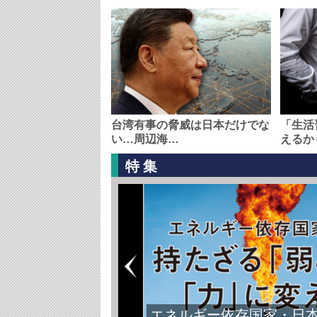
台湾有事の脅威は日本だけでな
「生活
い…周辺海…
えるか
特集
エネルギー依存国家・日