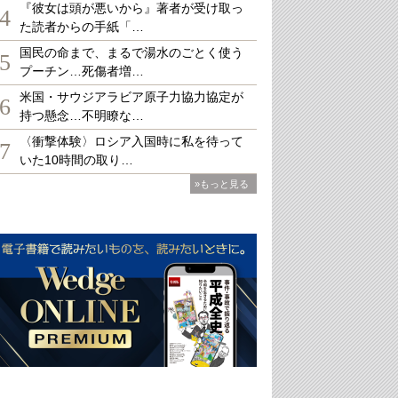
『彼女は頭が悪いから』著者が受け取っ
4
た読者からの手紙「…
国民の命まで、まるで湯水のごとく使う
5
プーチン…死傷者増…
米国・サウジアラビア原子力協力協定が
6
持つ懸念…不明瞭な…
〈衝撃体験〉ロシア入国時に私を待って
7
いた10時間の取り…
»もっと見る