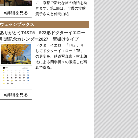
に、京都で新たな旅の物語を紡
ぎます。第1部は、俳優の常盤
»詳細を見る
貴子さんと仲間由紀…
ウェッジブックス
ありがとうT4&T5 923形ドクターイエロー
引退記念カレンダー2027 壁掛けタイプ
ドクターイエロー「T4」、そ
してドクターイエロー「T5」
の勇姿を、鉄道写真家・村上悠
太による四季折々の厳選した写
真で綴る。
»詳細を見る