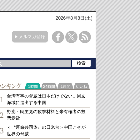
2026年8月8日(土)
メルマガ登録
ランキング
1時間
24時間
1週間
いいね
台湾有事の脅威は日本だけでない…周辺
1
海域に進出する中国…
野党・民主党の攻撃材料と米有権者の投
2
票意欲
＜〝運命共同体〟の日米台＞中国こそが
3
世界の脅威....…