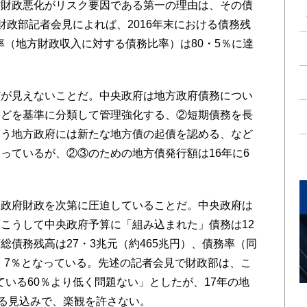
方財政悪化がリスク要因である第一の理由は、その債
財政部記者会見によれば、2016年末における債務残
務率（地方財政収入に対する債務比率）は80・5％に達
が見えないことだ。中央政府は地方政府債務につい
などを基準に分類して管理強化する、②短期債務を長
合う地方政府には新たな地方債の起債を認める、など
っているが、②③のための地方債発行額は16年に6
政府財政を次第に圧迫していることだ。中央政府は
こうして中央政府予算に「組み込まれた」債務は12
債務残高は27・3兆元（約465兆円）、債務率（同
5・7％となっている。先述の記者会見で財政部は、こ
ている60％より低く問題ない」としたが、17年の地
する見込みで、楽観を許さない。