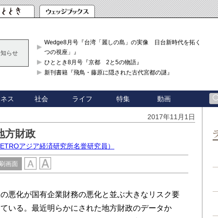
Wedge8月号『台湾「麗しの島」の実像 日台新時代を拓く「3
つの視座」』
お知らせ
ひととき8月号『京都 2と5の物語』
新刊書籍『飛鳥・藤原に隠された古代宮都の謎』
ジネス
社会
ライフ
特集
動画
2017年11月1日
地方財政
ETROアジア経済研究所名誉研究員）
刷画面
の悪化が国有企業財務の悪化と並ぶ大きなリスク要
っている。最近明らかにされた地方財政のデータか