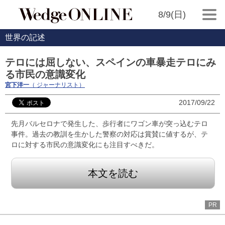
8/9(日)
世界の記述
テロには屈しない、スペインの車暴走テロにみ
る市民の意識変化
宮下洋一
（ ジャーナリスト）
2017/09/22
先月バルセロナで発生した、歩行者にワゴン車が突っ込むテロ
事件。過去の教訓を生かした警察の対応は賞賛に値するが、テ
ロに対する市民の意識変化にも注目すべきだ。
本文を読む
PR