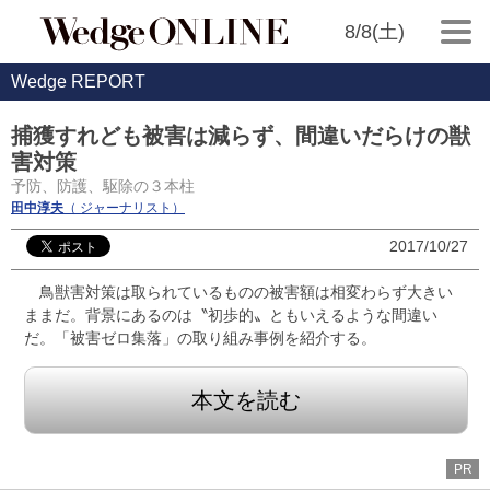
8/8(土)
Wedge REPORT
捕獲すれども被害は減らず、間違いだらけの獣
害対策
予防、防護、駆除の３本柱
田中淳夫
（ ジャーナリスト）
2017/10/27
鳥獣害対策は取られているものの被害額は相変わらず大きい
ままだ。背景にあるのは〝初歩的〟ともいえるような間違い
だ。「被害ゼロ集落」の取り組み事例を紹介する。
本文を読む
PR