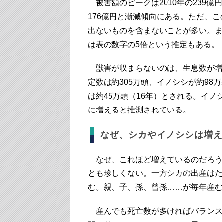
被害額のピークは2010年の239億
176億円と漸減傾向にある。ただ、
出ないものを含まないことが多い。
は表の数字の5倍という推定もある。
獣害が収まらないのは、生息数が増
定数は約305万頭、イノシシが約9
は約45万頭（16年）とされる。イノ
に増えると推測されている。
なぜ、シカやイノシシは増
なぜ、これほど増えているのだろう
とも珍しくない。一方シカの出産はた
む。親、子、孫、曾孫……が毎年産
産んでも死亡数が多ければバランス