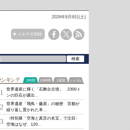
2026年8月8日(土)
メルマガ登録
ランキング
1時間
24時間
1週間
いいね
世界遺産に輝く「石舞台古墳」 2300ト
1
ンの巨石が露出…
世界遺産「飛鳥・藤原」の秘密 宮都が
2
繰り返し置かれた本…
〈特別展「空海と真言の名宝」で注目〉
3
空海はなぜ、120…