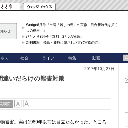
Wedge8月号『台湾「麗しの島」の実像 日台新時代を拓く「3
つの視座」』
お知らせ
ひととき8月号『京都 2と5の物語』
新刊書籍『飛鳥・藤原に隠された古代宮都の謎』
ジネス
社会
ライフ
特集
動画
2017年10月27日
間違いだらけの獣害対策
刷画面
被害。実は1980年以前は目立たなかった。ところ