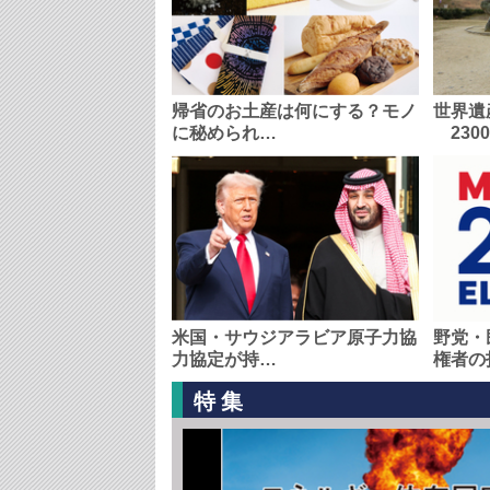
帰省のお土産は何にする？モノ
世界遺
に秘められ…
230
米国・サウジアラビア原子力協
野党・
力協定が持…
権者の
特集