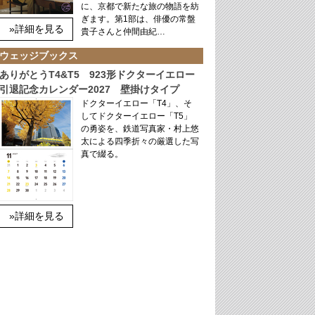
に、京都で新たな旅の物語を紡
ぎます。第1部は、俳優の常盤
»詳細を見る
貴子さんと仲間由紀…
ウェッジブックス
ありがとうT4&T5 923形ドクターイエロー
引退記念カレンダー2027 壁掛けタイプ
ドクターイエロー「T4」、そ
してドクターイエロー「T5」
の勇姿を、鉄道写真家・村上悠
太による四季折々の厳選した写
真で綴る。
»詳細を見る