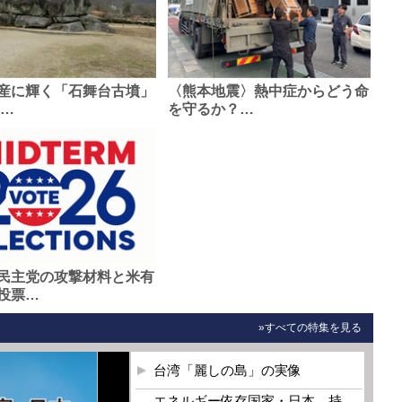
産に輝く「石舞台古墳」
〈熊本地震〉熱中症からどう命
0…
を守るか？…
民主党の攻撃材料と米有
投票…
»すべての特集を見る
台湾「麗しの島」の実像
エネルギー依存国家・日本 持