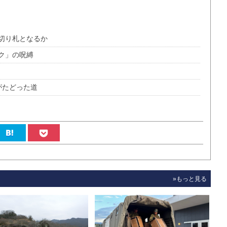
切り札となるか
ク」の呪縛
がたどった道
»もっと見る