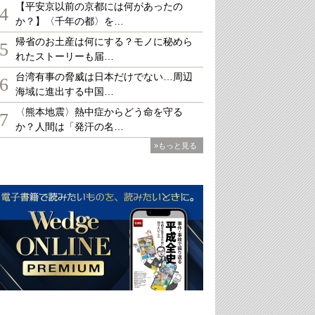
【平安京以前の京都には何があったの
4
か？】〈千年の都〉を…
帰省のお土産は何にする？モノに秘めら
5
れたストーリーも届…
台湾有事の脅威は日本だけでない…周辺
6
海域に進出する中国…
〈熊本地震〉熱中症からどう命を守る
7
か？人間は「発汗の名…
»もっと見る