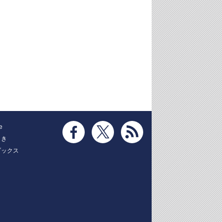
e
とき
ブックス