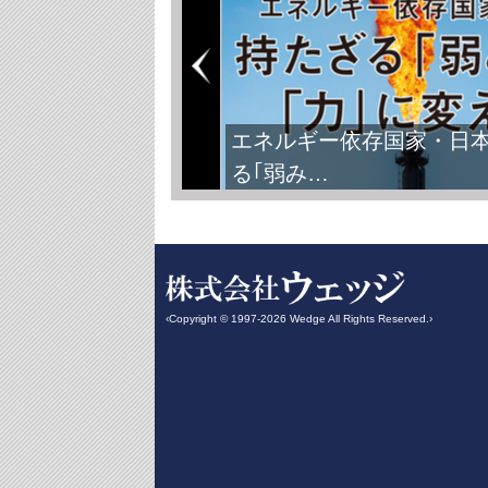
FIFAワールドカップ2026
‹Copyright © 1997-2026 Wedge All Rights Reserved.›