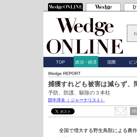
TOP
国際
ビ
政治・経済
Wedge REPORT
捕獲すれども被害は減らず、
予防、防護、駆除の３本柱
田中淳夫
（ ジャーナリスト）
印
全国で増大する野生鳥獣による農作物