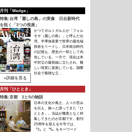
月刊「Wedge」
特集:台湾「麗しの島」の実像 日台新時代
を拓く「3つの視座」
かつてポルトガル人が「フォル
モサ（麗しの島）」と呼んだ台
湾。半導体産業で世界の最先端
技術をリードし、日本統治時代
の記憶も、歴史の一部として内
包している。一方で、現在は米
中対立の最前線に立たされ、難
しい現実に直面している。国際
社会で複雑な立…
»詳細を見る
月刊「ひととき」
特集:京都 2と5の物語
日本の文化や風土、人々の営み
を伝え、旅へと誘ってきた「ひ
ととき」。当誌が幾度となく特
集してきたのが京都です。創刊
25周年を迎える今号では、
〝2〟と〝5〟をキーワード