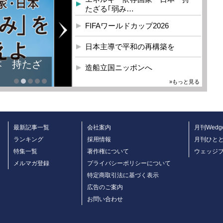
たざる｢弱み…
FIFAワールドカップ2026
日本主導で平和の再構築を
造船立国ニッポンへ
»もっと見る
最新記事一覧
会社案内
月刊Wedg
ランキング
採用情報
月刊ひと
特集一覧
著作権について
ウェッジ
メルマガ登録
プライバシーポリシーについて
特定商取引法に基づく表示
広告のご案内
お問い合わせ