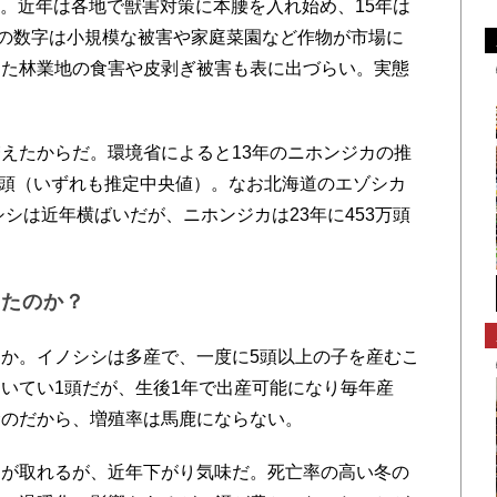
円。近年は各地で獣害対策に本腰を入れ始め、15年は
この数字は小規模な被害や家庭菜園など作物が市場に
また林業地の食害や皮剥ぎ被害も表に出づらい。実態
えたからだ。環境省によると13年のニホンジカの推
8万頭（いずれも推定中央値）。なお北海道のエゾシカ
シシは近年横ばいだが、ニホンジカは23年に453万頭
えたのか？
か。イノシシは多産で、一度に5頭以上の子を産むこ
いてい1頭だが、生後1年で出産可能になり毎年産
むのだから、増殖率は馬鹿にならない。
が取れるが、近年下がり気味だ。死亡率の高い冬の