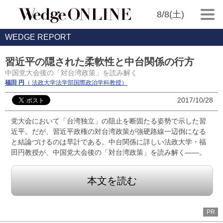
8/8(土)
WEDGE REPORT
習近平の隠された柔軟性と中台関係の行方
中国党大会後の「対台湾政策」を読み解く
福田 円
（ 法政大学法学部国際政治学科教授）
2017/10/28
党大会において「台湾独立」の阻止を断固たる姿勢で示した習
近平。だが、習近平政権の対台湾政策が強硬路線一辺倒になる
と結論づけるのは早計である。中台関係に詳しい法政大学・福
田円教授が、中国党大会後の「対台湾政策」を読み解く――。
本文を読む
PR