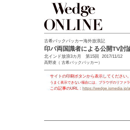
古希バックパッカー海外放浪記
印パ両国識者による公開TV討
北インド放浪3カ月 第15回
2017/11/12
高野凌
（ 古希バックパッカー）
サイトの印刷ボタンから表示してください
うまく表示できない場合には、ブラウザのリファラ
この記事のURL：
https://wedge.ismedia.jp/a