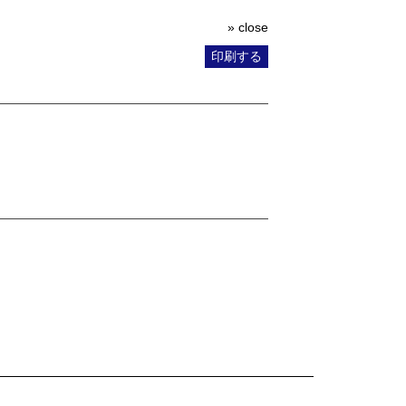
» close
印刷する