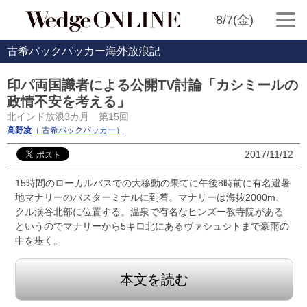
8/7(金)
古希バックパッカー海外放浪記
印パ両国識者による公開TV討論「カシミールの
政情不安を考える」
北インド放浪3カ月 第15回
高野凌
（ 古希バックパッカー）
2017/11/12
15時間のローカルバスでの大移動の果てに午後8時前に有名避暑
地マナリーのバスターミナルに到着。マナリーは海抜2000m、
クル渓谷北部に位置する。温泉で有名なヒンズー教寺院がある
というのでマナリーから5キロ北にあるヴァシュシトまで豪雨の
中を歩く。
本文を読む