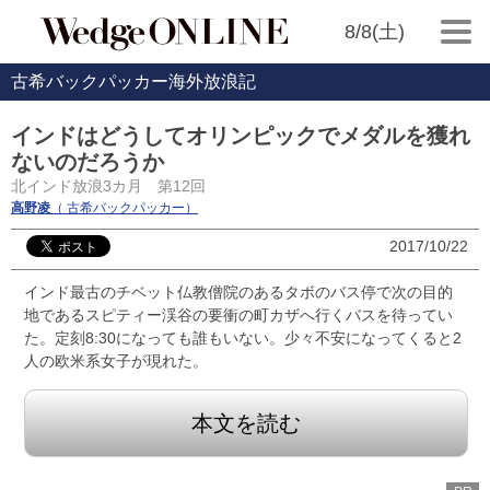
8/8(土)
古希バックパッカー海外放浪記
インドはどうしてオリンピックでメダルを獲れ
ないのだろうか
北インド放浪3カ月 第12回
高野凌
（ 古希バックパッカー）
2017/10/22
インド最古のチベット仏教僧院のあるタボのバス停で次の目的
地であるスピティー渓谷の要衝の町カザへ行くバスを待ってい
た。定刻8:30になっても誰もいない。少々不安になってくると2
人の欧米系女子が現れた。
本文を読む