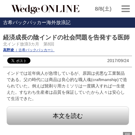
8/8(土)
古希バックパッカー海外放浪記
経済成長の陰インドの社会問題を告発する医師
北インド放浪3カ月 第8回
高野凌
（ 古希バックパッカー）
2017/09/24
インドでは近年病人が急増しているが、原因は劣悪な工業製品
である。父の時代には商品は良心的な職人魂(craftmanship)で造
られていた。例えば髭剃り用カミソリは一度購入すれば一生使
えた。すなわち生産者は品質を保証していたから人々は安心し
て生活できた。
本文を読む
PR