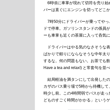
6時頃に車掌が現れて切符を売り始
バーは直ぐにエンジンを切ってどこ
7時50分にドライバーが乗ってやっ
ドで停車。ガソリンスタンドの係員
ーも車掌も近くの茶屋に入って呑気
ドライバーはやる気のなさそうな表
ばかりで頼りにならなそうな中年太
するな。何の問題もない。お茶でも飲んでリラック
Have a tea and relax!) と常套
結局軽油を満タンにして出発したの
カザのバス乗り場で5時から待機して
時少し前。この4時間弱でバスが走っ
どものすごく時間がかかる」という