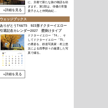
に、京都で新たな旅の物語を紡
ぎます。第1部は、俳優の常盤
»詳細を見る
貴子さんと仲間由紀…
ウェッジブックス
ありがとうT4&T5 923形ドクターイエロー
引退記念カレンダー2027 壁掛けタイプ
ドクターイエロー「T4」、そ
してドクターイエロー「T5」
の勇姿を、鉄道写真家・村上悠
太による四季折々の厳選した写
真で綴る。
»詳細を見る