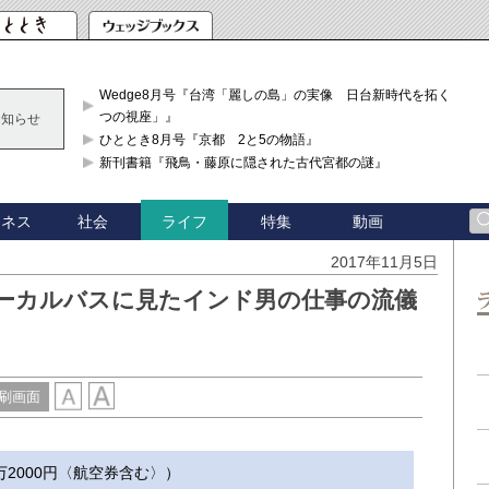
Wedge8月号『台湾「麗しの島」の実像 日台新時代を拓く「3
つの視座」』
お知らせ
ひととき8月号『京都 2と5の物語』
新刊書籍『飛鳥・藤原に隠された古代宮都の謎』
ジネス
社会
特集
動画
ライフ
2017年11月5日
ローカルバスに見たインド男の仕事の流儀
刷画面
18万2000円〈航空券含む〉）