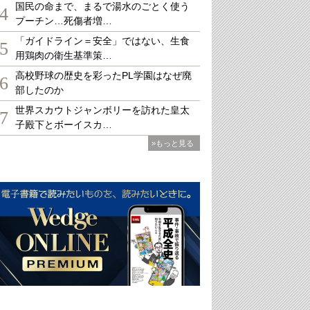
国民の命まで、まるで湯水のごとく使う
4
プーチン…死傷者増…
「ガイドライン＝安全」ではない、生食
5
用鶏肉の衛生基準策…
高校野球の歴史を彩ったPL学園はなぜ廃
6
部したのか
世界スカウトジャンボリーを訪れた皇太
7
子殿下とボーイスカ…
»もっと見る