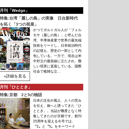
月刊「Wedge」
特集:台湾「麗しの島」の実像 日台新時代
を拓く「3つの視座」
かつてポルトガル人が「フォル
モサ（麗しの島）」と呼んだ台
湾。半導体産業で世界の最先端
技術をリードし、日本統治時代
の記憶も、歴史の一部として内
包している。一方で、現在は米
中対立の最前線に立たされ、難
しい現実に直面している。国際
社会で複雑な立…
»詳細を見る
月刊「ひととき」
特集:京都 2と5の物語
日本の文化や風土、人々の営み
を伝え、旅へと誘ってきた「ひ
ととき」。当誌が幾度となく特
集してきたのが京都です。創刊
25周年を迎える今号では、
〝2〟と〝5〟をキーワード