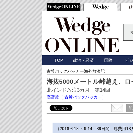
TOP
政治・経済
国際
ビ
古希バックパッカー海外放浪記
海抜5000メートル峠越え、
北インド放浪3カ月 第14回
高野凌
（ 古希バックパッカー）
印
（2016.6.18.～9.14 89日間 総費用