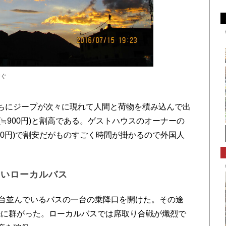
仰ぐ
ちにジープが次々に現れて人間と荷物を積み込んで出
(≒900円)と割高である。ゲストハウスのオーナーの
540円)で割安だがものすごく時間が掛かるので外国人
ないローカルバス
台並んでいるバスの一台の乗降口を開けた。その途
先に群がった。ローカルバスでは席取り合戦が熾烈で