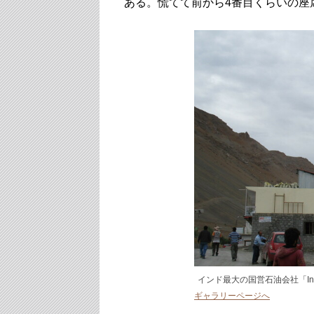
ある。慌てて前から4番目くらいの座
インド最大の国営石油会社「Indi
ギャラリーページへ