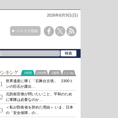
2026年8月9日(日)
メルマガ登録
ランキング
1時間
24時間
1週間
いいね
世界遺産に輝く「石舞台古墳」 2300ト
1
ンの巨石が露出…
元防衛官僚が問いたいこと、平和のため
2
に軍隊は必要なのか…
＜私が防衛省を辞めた理由＞ いま、日本
3
の「安全保障」の…