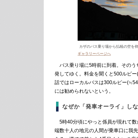
カザのバス乗り場から払暁の空を
ギャラリーページへ
バス乗り場に5時前に到着。そのう
発してゆく。料金を聞くと500ルピー
話ではローカルバスは300ルピー(≒
には勧められないという。
なぜか「発車オーライ」し
5時40分頃にやっと係員が現れて数
端数十人の地元の人間が乗車口に我