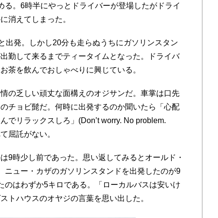
める。6時半にやっとドライバーが登場したがドライ
かに消えてしまった。
と出発。しかし20分も走らぬうちにガソリンスタン
が出勤して来るまでティータイムとなった。ドライバ
にお茶を飲んでおしゃべりに興じている。
情の乏しい頑丈な面構えのオジサンだ。車掌は口先
りのチョビ髭だ。何時に出発するのか聞いたら「心配
スしろ」(Don’t worry. No problem.
句を並べて屈託がない。
は9時少し前であった。思い返してみるとオールド・
、ニュー・カザのガソリンスタンドを出発したのが9
たのはわずか5キロである。「ローカルバスは安いけ
ゲストハウスのオヤジの言葉を思い出した。