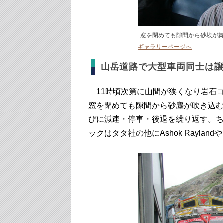
窓を閉めても隙間から砂埃が
ギャラリーページへ
山岳道路で大型車両同士は
11時頃次第に山間が狭くなり岩石
窓を閉めても隙間から砂塵が吹き込
びに減速・停車・後退を繰り返す。ち
ックはタタ社の他にAshok Raylandや