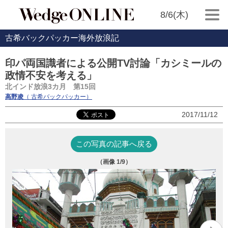
8/6(木)
古希バックパッカー海外放浪記
印パ両国識者による公開TV討論「カシミールの
政情不安を考える」
北インド放浪3カ月 第15回
高野凌
（ 古希バックパッカー）
2017/11/12
この写真の記事へ戻る
（画像
1
/9）
レ