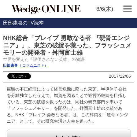
8/6(木)
田部康喜のTV読本
NHK総合「ブレイブ 勇敢なる者 『硬骨エンジ
ニア』」、東芝の破綻を救った、フラッシュメ
モリーの開発者・舛岡富士雄
世界を変えた「評価されない英雄」の物語
田部康喜
（ コラムニスト）
2017/12/06
巨額の不正経理によって経営危機に陥った東芝。半導体子会社
を分離独立したうえで、増資を図ることで経営の継続を目指し
ている。東芝の破綻を救ったのは、同社の研究部門を率いて
「フラッシュメモリー」を開発した、舛岡富士雄の功績であ
る。NHK「ブレイブ 勇敢なる者」は、この舛岡を「硬骨エンジ
ニア」として、その研究生活と人生を追った。