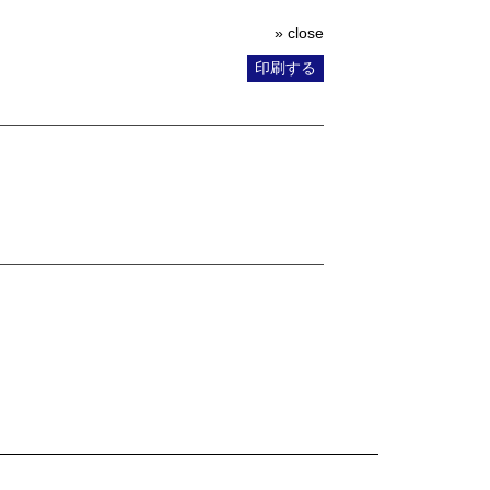
» close
印刷する