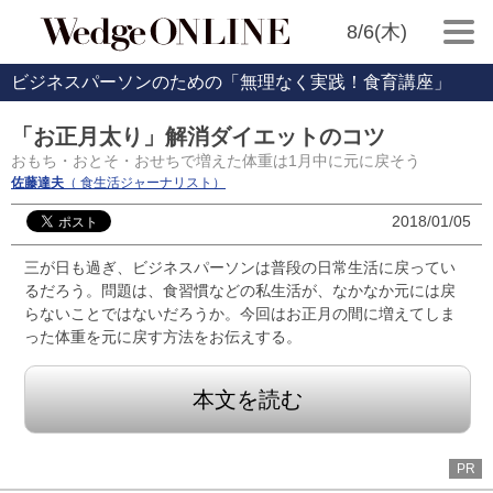
8/6(木)
ビジネスパーソンのための「無理なく実践！食育講座」
「お正月太り」解消ダイエットのコツ
おもち・おとそ・おせちで増えた体重は1月中に元に戻そう
佐藤達夫
（ 食生活ジャーナリスト）
2018/01/05
三が日も過ぎ、ビジネスパーソンは普段の日常生活に戻ってい
るだろう。問題は、食習慣などの私生活が、なかなか元には戻
らないことではないだろうか。今回はお正月の間に増えてしま
った体重を元に戻す方法をお伝えする。
本文を読む
PR