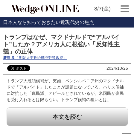
8/7(金)
日本人なら知っておきたい近現代史の焦点
トランプはなぜ、マクドナルドで“アルバイ
ト”したか？アメリカ人に根強い「反知性主
義」の正体
廣部 泉
（ 明治大学政治経済学部 教授）
2024/10/25
トランプ大統領候補が、突如、ペンシルベニア州のマクドナル
ドで「アルバイト」したことが話題になっている。ハリス候補
に対抗した「庶民派」アピールとされているが、米国民が庶民
を受け入れるとは限らない。トランプ候補の狙いとは。
本文を読む