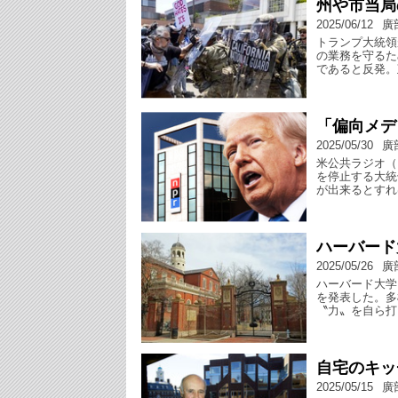
州や市当局
2025/06/12
廣
トランプ大統領
の業務を守るた
であると反発。
「偏向メデ
2025/05/30
廣
米公共ラジオ（
を停止する大統
が出来るとすれ
ハーバード
2025/05/26
廣
ハーバード大学
を発表した。多
〝力〟を自ら打
自宅のキッ
2025/05/15
廣