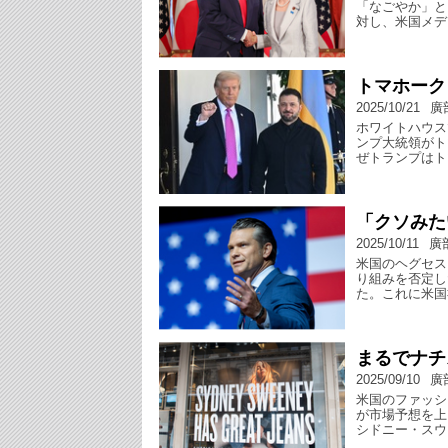
「なごやか」と
対し、米国メデ
トマホーク
2025/10/21
廣
ホワイトハウス
ンプ大統領がト
ぜトランプはト
「クソみた
2025/10/11
廣
米国のヘグセス
り組みを否定し
た。これに米国
まるでナチ
2025/09/10
廣
米国のファッシ
が市場予想を上
シドニー・スウ