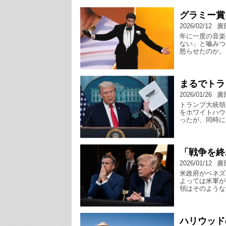
グラミー賞
2026/02/12
廣
年に一度の音楽
ない」と嚙みつ
怒らせたのか。
まるでトラ
2026/01/26
廣
トランプ大統領
をホワイトハウ
ったが、同時に
「戦争を終
2026/01/12
廣
米政府がベネズ
よっては米軍が
領はそのような
ハリウッド