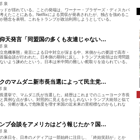
部 泉
ッドが揺れている。ことの発端は、ワーナー・ブラザーズ・ディスカバ
考えたことにある。Netflixによる買収が発表されたが、独占を強めるこ
が懸念を表明。これをトランプが政治利用しようとしている。
仰天発言「同盟国の多くも友達じゃない…
部 泉
立危機事態」発言による日中対立が深まる中、米側からの要請で高市・
首脳会談が行われた。日本側の期待に反し、トランプ大統領は台湾問題
ないよう諫めたという。日本は米中間の難しい舵取りを迫られている。
クのマムダニ新市長当選によって民主党…
部 泉
長選挙で、マムダニ氏が当選した。経歴はこれまでのニューヨーク市長
と異例な点が多い。対照的に見えるかもしれないトランプ大統領と似て
る。分断が進んで危険度を増す米国の近未来の里程標なのかもしれな
ンプ会談をアメリカはどう報じたか？国…
部 泉
の来日を、日本のメディアは一部始終に注目し、「終始笑顔が」とか