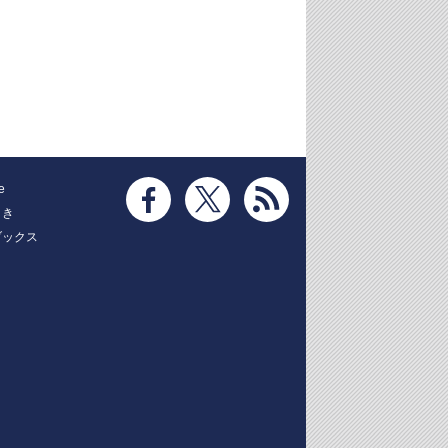
e
とき
ブックス