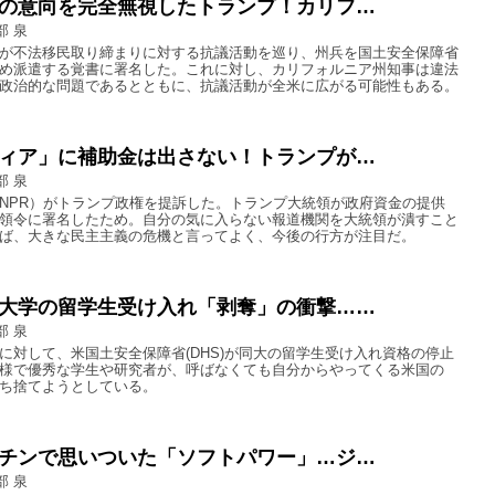
の意向を完全無視したトランプ！カリフ…
部 泉
が不法移民取り締まりに対する抗議活動を巡り、州兵を国土安全保障省
め派遣する覚書に署名した。これに対し、カリフォルニア州知事は違法
政治的な問題であるとともに、抗議活動が全米に広がる可能性もある。
ィア」に補助金は出さない！トランプが…
部 泉
NPR）がトランプ政権を提訴した。トランプ大統領が政府資金の提供
領令に署名したため。自分の気に入らない報道機関を大統領が潰すこと
ば、大きな民主主義の危機と言ってよく、今後の行方が注目だ。
大学の留学生受け入れ「剥奪」の衝撃……
部 泉
に対して、米国土安全保障省(DHS)が同大の留学生受け入れ資格の停止
様で優秀な学生や研究者が、呼ばなくても自分からやってくる米国の
ち捨てようとしている。
チンで思いついた「ソフトパワー」…ジ…
部 泉