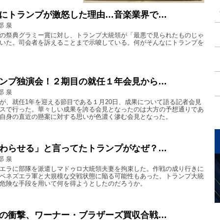
にトランプが激怒した理由…音楽業界で…
部 泉
の祭典グラミー賞に対し、トランプ大統領が「最悪で見られたものじゃ
いた。司会者を訴えることまで示唆している。何がそんなにトランプを
ンプ独演会！２期目の就任１年会見から…
部 泉
が、就任1年を迎える節目である１月20日、成果について語る記者会見
スで行った。華々しい成果を誇る会見となったのは大方の予想通りであ
自身の直近の懸案に対する思いが色濃く滲む会見となった。
わらせる」と言ってたトランプがなぜ？…
部 泉
エラに部隊を派遣しマドゥロ大統領夫妻を拘束した。作戦の成り行きに
ベネズエラ軍と大規模な交戦状態に陥る可能性もあった。トランプ大統
危険な手段を用いて何を得ようとしたのだろうか。
の衝撃、ワーナー・ブラザーズ買収合戦…