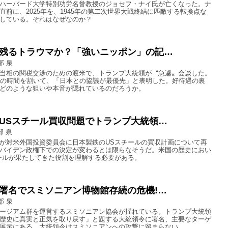
ハーバード大学特別功労名誉教授のジョセフ・ナイ氏が亡くなった。ナ
直前に、2025年を、1945年の第二次世界大戦終結に匹敵する転換点な
している。それはなぜなのか？
残るトラウマか？「強いニッポン」の記…
部 泉
当相の関税交渉のための渡米で、トランプ大統領が〝急遽〟会談した。
もの時間を割いて、「日本との協議が最優先」と表明した。好待遇の裏
どのような狙いや本音が隠れているのだろうか。
USスチール買収問題でトランプ大統領…
部 泉
が対米外国投資委員会に日本製鉄のUSスチールの買収計画について再
バイデン政権下での決定が変わるとは限らなそうだ。米国の歴史におい
ールが果たしてきた役割を理解する必要がある。
署名でスミソニアン博物館存続の危機!…
部 泉
ージアム群を運営するスミソニアン協会が揺れている。トランプ大統領
歴史に真実と正気を取り戻す」と題する大統領令に署名、主要なターゲ
展示にある。大統領令はスミソニアンへの攻撃に留まらない。