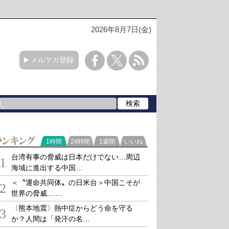
2026年8月7日(金)
メルマガ登録
ランキング
1時間
24時間
1週間
いいね
台湾有事の脅威は日本だけでない…周辺
1
海域に進出する中国…
＜〝運命共同体〟の日米台＞中国こそが
2
世界の脅威....…
〈熊本地震〉熱中症からどう命を守る
3
か？人間は「発汗の名…