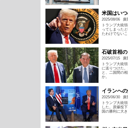
米国はいつ
2025/08/06
廣
トランプ大統領
ってしまったと
たわけでないこ
石破首相の
2025/07/15
廣
トランプ大統領
に送りつけた。
と、二国間の相
か。
イランへの
2025/06/30
廣
トランプ大統領
した。原爆投下
国の勝利に大き