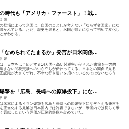
の時代も「アメリカ・ファースト」！戦…
部 泉
の登場によって米国は、自国のことしか考えない「ならず者国家」にな
嘆かれている。ただ、歴史を遡ると、米国が最近になって初めて変化し
とがわかる。
「なめられてたまるか」発言が日米関係…
部 泉
は、日本をはじめとする14カ国へ高い関税率が記された書簡を一方的
進まない関税交渉へのいら立ちが伝わってくる。日本との関係で見る
互認識が大きくずれ、不幸な行き違いを招いているのではないだろう
爆撃を「広島、長崎への原爆投下」にな…
部 泉
は米軍によるイラン爆撃を広島と長崎への原爆投下になぞらえる発言を
を正当化する見解は日本国内では許容できないが、米国内では長らく米
く貢献したという評価が圧倒的多数を占めていた。