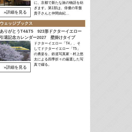
に、京都で新たな旅の物語を紡
ぎます。第1部は、俳優の常盤
»詳細を見る
貴子さんと仲間由紀…
ウェッジブックス
ありがとうT4&T5 923形ドクターイエロー
引退記念カレンダー2027 壁掛けタイプ
ドクターイエロー「T4」、そ
してドクターイエロー「T5」
の勇姿を、鉄道写真家・村上悠
太による四季折々の厳選した写
真で綴る。
»詳細を見る