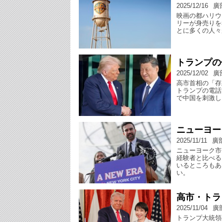
2025/12/16
廣
映画の都ハリウ
リーが身売りを
とに多くの人々
トランプの
2025/12/02
廣
高市首相の「存
トランプの電話
で中国を刺激し
ニューヨー
2025/11/11
廣
ニューヨーク市
経験者と比べる
いるところもあ
い。
高市・トラ
2025/11/04
廣
トランプ大統領