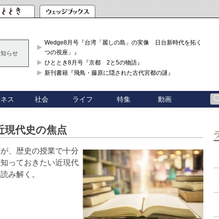
Wedge8月号『台湾「麗しの島」の実像 日台新時代を拓く「3
つの視座」』
お知らせ
ひととき8月号『京都 2と5の物語』
新刊書籍『飛鳥・藤原に隠された古代宮都の謎』
ジネス
社会
ライフ
特集
動画
近現代史の焦点
だが、歴史の授業で十分
ら知っておきたい近現代
ら読み解く。