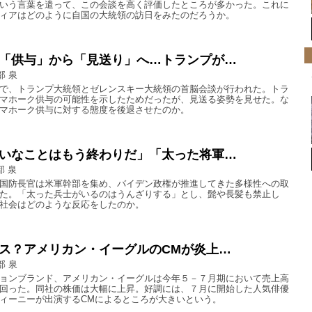
いう言葉を遣って、この会談を高く評価したところが多かった。これに
ィアはどのように自国の大統領の訪日をみたのだろうか。
「供与」から「見送り」へ…トランプが…
部 泉
で、トランプ大統領とゼレンスキー大統領の首脳会談が行われた。トラ
マホーク供与の可能性を示したためだったが、見送る姿勢を見せた。な
マホーク供与に対する態度を後退させたのか。
いなことはもう終わりだ」「太った将軍…
部 泉
国防長官は米軍幹部を集め、バイデン政権が推進してきた多様性への取
た。「太った兵士がいるのはうんざりする」とし、髭や長髪も禁止し
社会はどのような反応をしたのか。
ス？アメリカン・イーグルのCMが炎上…
部 泉
ョンブランド、アメリカン・イーグルは今年５－７月期において売上高
回った。同社の株価は大幅に上昇。好調には、７月に開始した人気俳優
ィーニーが出演するCMによるところが大きいという。