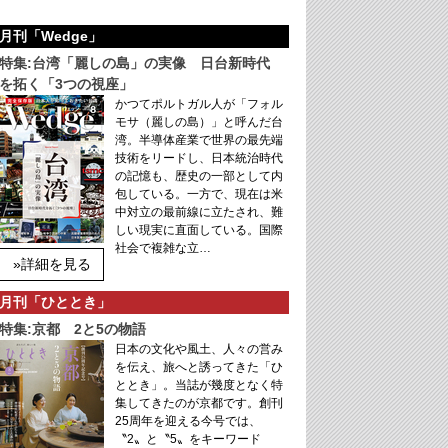
月刊「Wedge」
特集:台湾「麗しの島」の実像 日台新時代
を拓く「3つの視座」
かつてポルトガル人が「フォル
モサ（麗しの島）」と呼んだ台
湾。半導体産業で世界の最先端
技術をリードし、日本統治時代
の記憶も、歴史の一部として内
包している。一方で、現在は米
中対立の最前線に立たされ、難
しい現実に直面している。国際
社会で複雑な立…
»詳細を見る
月刊「ひととき」
特集:京都 2と5の物語
日本の文化や風土、人々の営み
を伝え、旅へと誘ってきた「ひ
ととき」。当誌が幾度となく特
集してきたのが京都です。創刊
25周年を迎える今号では、
〝2〟と〝5〟をキーワード