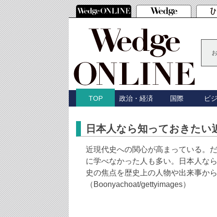
政治・経済
国際
ビ
TOP
日本人なら知っておきたい
近現代史への関心が高まっている。
に学べなかった人も多い。日本人な
史の焦点を歴史上の人物や出来事か
（Boonyachoat/gettyimages）