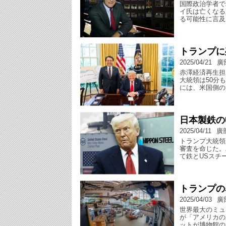
国際政治学者で
イ氏は亡くなる
る可能性に言及
トランプに
2025/04/21
廣
赤澤経済再生担
大統領は50分
には、米国側の
日本製鉄の
2025/04/11
廣
トランプ大統領
審査を命じた。
て鉄とUSスチ
トランプの
2025/04/03
廣
世界最大のミュ
が「アメリカの
ットが博物館の