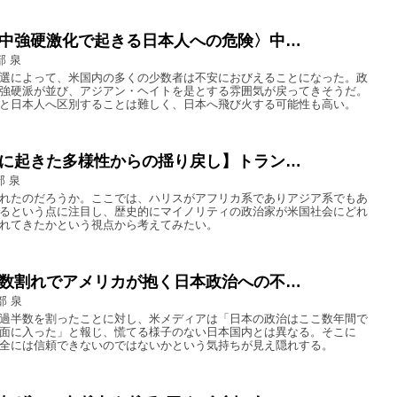
中強硬激化で起きる日本人への危険〉中…
部 泉
選によって、米国内の多くの少数者は不安におびえることになった。政
強硬派が並び、アジアン・ヘイトを是とする雰囲気が戻ってきそうだ。
と日本人へ区別することは難しく、日本へ飛び火する可能性も高い。
に起きた多様性からの揺り戻し】トラン…
部 泉
れたのだろうか。ここでは、ハリスがアフリカ系でありアジア系でもあ
るという点に注目し、歴史的にマイノリティの政治家が米国社会にどれ
れてきたかという視点から考えてみたい。
数割れでアメリカが抱く日本政治への不…
部 泉
過半数を割ったことに対し、米メディアは「日本の政治はここ数年間で
面に入った」と報じ、慌てる様子のない日本国内とは異なる。そこに
全には信頼できないのではないかという気持ちが見え隠れする。