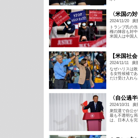
〈米国の対
2024/11/20
廣
トランプ氏の当
権の陣容も対中
米国人は中国人
【米国社会
2024/11/11
廣
なぜハリスは敗
る女性候補であ
だけ受け入れら
〈自公過半
2024/10/31
廣
衆院選で自公が
最も不透明な局
は、日本人を完