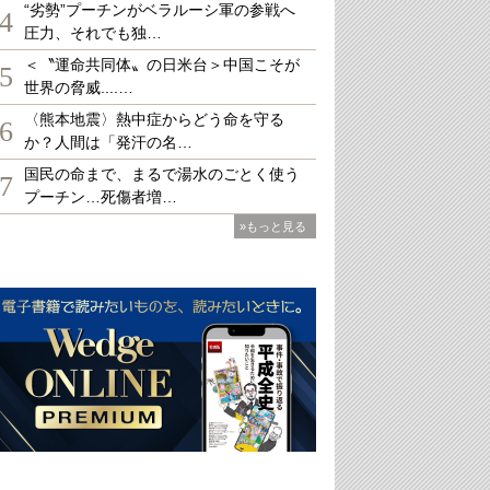
“劣勢”プーチンがベラルーシ軍の参戦へ
4
圧力、それでも独…
＜〝運命共同体〟の日米台＞中国こそが
5
世界の脅威....…
〈熊本地震〉熱中症からどう命を守る
6
か？人間は「発汗の名…
国民の命まで、まるで湯水のごとく使う
7
プーチン…死傷者増…
»もっと見る