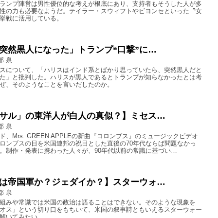
ランプ陣営は男性優位的な考えが根底にあり、支持者もそうした人が多
性の力も必要なようだ。テイラー・スウィフトやビヨンセといった〝女
挙戦に活用している。
突然黒人になった」トランプ“口撃”に…
部 泉
スについて、「ハリスはインド系とばかり思っていたら、突然黒人だと
た」と批判した。ハリスが黒人であるとトランプが知らなかったとは考
ぜ、そのようなことを言いだしたのか。
サル」の東洋人が白人の真似？】ミセス…
部 泉
、Mrs. GREEN APPLEの新曲『コロンブス』のミュージックビデオ
ロンブスの日を米国連邦の祝日とした直後の70年代ならば問題なかっ
。制作・発表に携わった人々が、90年代以前の常識に基づい…
は帝国軍か？ジェダイか？】スターウォ…
部 泉
組みや常識では米国の政治は語ることはできない。そのような現象を
オス」という切り口をもちいて、米国の叙事詩ともいえるスターウォー
解いてみたい。