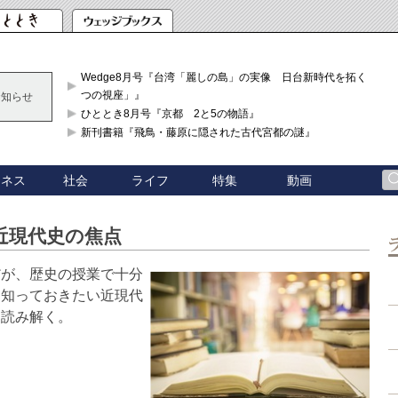
Wedge8月号『台湾「麗しの島」の実像 日台新時代を拓く「3
つの視座」』
お知らせ
ひととき8月号『京都 2と5の物語』
新刊書籍『飛鳥・藤原に隠された古代宮都の謎』
ジネス
社会
ライフ
特集
動画
近現代史の焦点
だが、歴史の授業で十分
ら知っておきたい近現代
ら読み解く。