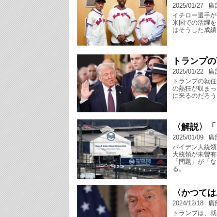
2025/01/27
廣
イチロー選手が
米国での活躍を
はそうした成績
トランプの
2025/01/22
廣
トランプの就任
の熱狂が収まっ
に来るのだろう
〈解説〉「
2025/01/09
廣
バイデン大統領
大統領が未曽有
「問題」が「な
る。
〈かつては
2024/12/18
廣
トランプは、就