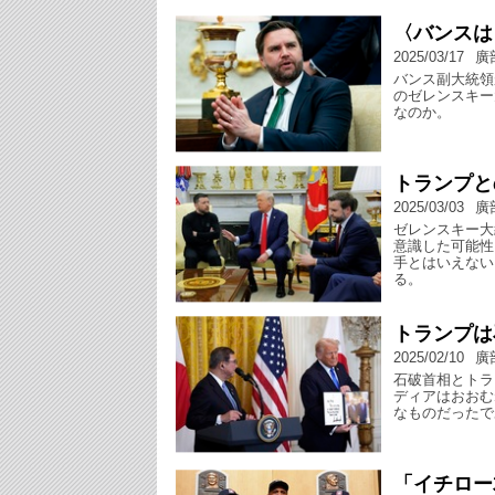
〈バンスは
2025/03/17
廣
バンス副大統領
のゼレンスキー
なのか。
トランプと
2025/03/03
廣
ゼレンスキー大
意識した可能性
手とはいえない
る。
トランプは
2025/02/10
廣
石破首相とトラ
ディアはおおむ
なものだったで
「イチロー