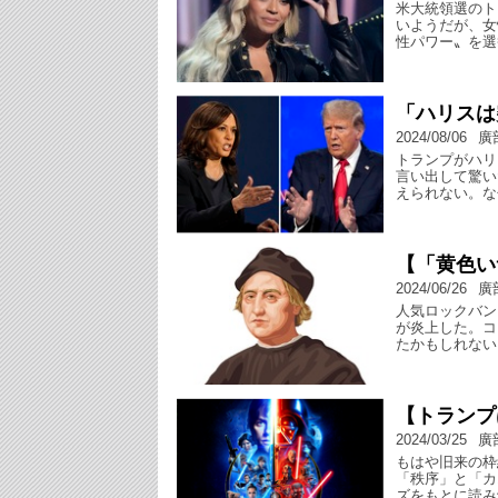
米大統領選のト
いようだが、女
性パワー〟を選
「ハリスは
2024/08/06
廣
トランプがハリ
言い出して驚い
えられない。な
【「黄色い
2024/06/26
廣
人気ロックバンド
が炎上した。コ
たかもしれない
【トランプ
2024/03/25
廣
もはや旧来の枠
「秩序」と「カ
ズをもとに読み