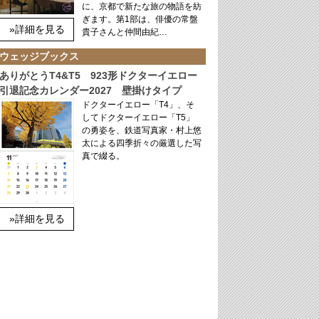
に、京都で新たな旅の物語を紡
ぎます。第1部は、俳優の常盤
»詳細を見る
貴子さんと仲間由紀…
ウェッジブックス
ありがとうT4&T5 923形ドクターイエロー
引退記念カレンダー2027 壁掛けタイプ
ドクターイエロー「T4」、そ
してドクターイエロー「T5」
の勇姿を、鉄道写真家・村上悠
太による四季折々の厳選した写
真で綴る。
»詳細を見る