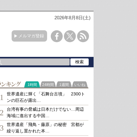
2026年8月8日(土)
メルマガ登録
ランキング
1時間
24時間
1週間
いいね
世界遺産に輝く「石舞台古墳」 2300ト
1
ンの巨石が露出…
台湾有事の脅威は日本だけでない…周辺
2
海域に進出する中国…
世界遺産「飛鳥・藤原」の秘密 宮都が
3
繰り返し置かれた本…