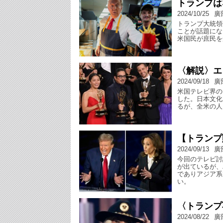
トランプは
2024/10/25
廣
トランプ大統領
ことが話題にな
米国民が庶民を
〈解説〉エ
2024/09/18
廣
米国テレビ界の
した。日本文化
るが、全米の人
【トランプ
2024/09/13
廣
今回のテレビ討
が出ているが、
でありアジア系
い。
〈トランプ
2024/08/22
廣