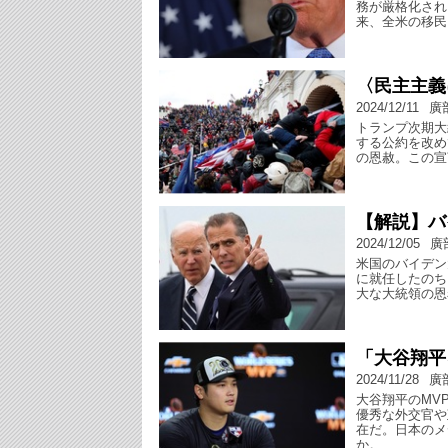
務が厳格化され
来、全米の移民
〈民主主義
2024/12/11
廣
トランプ次期大
する公約を改め
の恩赦。この宣
【解説】バ
2024/12/05
廣
米国のバイデン
に就任したのち
大な大統領の恩
「大谷翔平
2024/11/28
廣
大谷翔平のMV
優秀な外交官や
在だ。日本のメ
か。