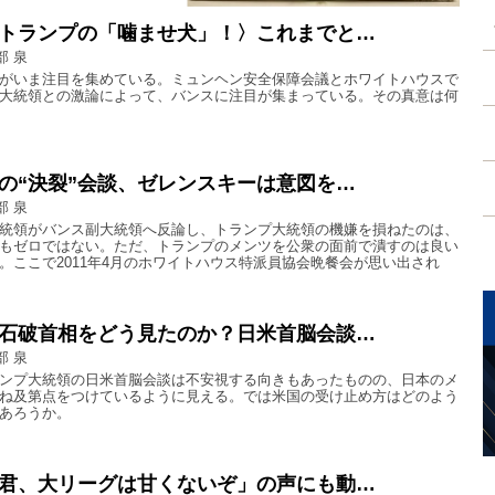
トランプの「噛ませ犬」！〉これまでと…
部 泉
がいま注目を集めている。ミュンヘン安全保障会議とホワイトハウスで
大統領との激論によって、バンスに注目が集まっている。その真意は何
の“決裂”会談、ゼレンスキーは意図を…
部 泉
統領がバンス副大統領へ反論し、トランプ大統領の機嫌を損ねたのは、
もゼロではない。ただ、トランプのメンツを公衆の面前で潰すのは良い
。ここで2011年4月のホワイトハウス特派員協会晩餐会が思い出され
石破首相をどう見たのか？日米首脳会談…
部 泉
ンプ大統領の日米首脳会談は不安視する向きもあったものの、日本のメ
ね及第点をつけているように見える。では米国の受け止め方はどのよう
あろうか。
君、大リーグは甘くないぞ」の声にも動…