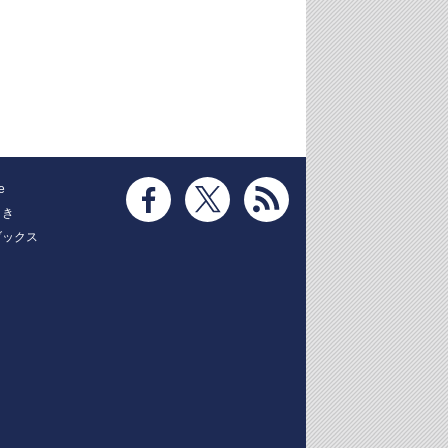
e
とき
ブックス