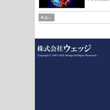
前へ
‹Copyright © 1997-2026 Wedge All Rights Reserved.›