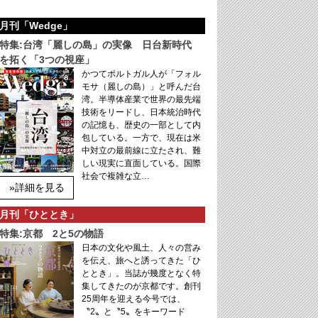
月刊「Wedge」
特集:台湾「麗しの島」の実像 日台新時代
を拓く「3つの視座」
かつてポルトガル人が「フォル
モサ（麗しの島）」と呼んだ台
湾。半導体産業で世界の最先端
技術をリードし、日本統治時代
の記憶も、歴史の一部として内
包している。一方で、現在は米
中対立の最前線に立たされ、難
しい現実に直面している。国際
社会で複雑な立…
»詳細を見る
月刊「ひととき」
特集:京都 2と5の物語
日本の文化や風土、人々の営み
を伝え、旅へと誘ってきた「ひ
ととき」。当誌が幾度となく特
集してきたのが京都です。創刊
25周年を迎える今号では、
〝2〟と〝5〟をキーワード