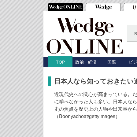
政治・経済
国際
ビ
TOP
日本人なら知っておきたい
近現代史への関心が高まっている。
に学べなかった人も多い。日本人な
史の焦点を歴史上の人物や出来事か
（Boonyachoat/gettyimages）