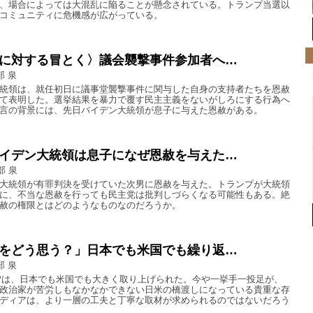
、場合によっては大混乱に陥ることが懸念されている。トランプ当選以
コミュニティに危機感が広がっている。
に対する冒とく〉議会襲撃事件参加者へ…
部 泉
統領は、就任初日に議事堂襲撃事件に関与した自身の支持者たちを恩赦
て表明した。選挙結果を暴力で覆す民主主義をないがしろにする行為へ
言の背景には、先日バイデン大統領が息子に与えた恩赦がある。
イデン大統領は息子になぜ恩赦を与えた…
部 泉
大統領が有罪判決を受けていた次男に恩赦を与えた。トランプが大統領
に、不当な恩赦を行っても民主党は批判しづらくなる可能性もある。絶
赦の権限とはどのようなものなのだろうか。
をどう思う？」日本でも米国でも繰り返…
部 泉
Pは、日本でも米国でも大きく取り上げられた。今や一挙手一投足が、
政治家が苦労しもなかなかできない日米の橋渡しになっている貴重な存
ディアは、より一層の工夫と丁寧な取材が求められるのではないだろう