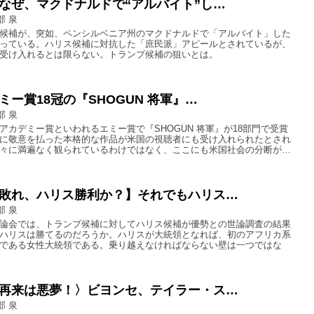
なぜ、マクドナルドで“アルバイト”し…
部 泉
候補が、突如、ペンシルベニア州のマクドナルドで「アルバイト」した
っている。ハリス候補に対抗した「庶民派」アピールとされているが、
受け入れるとは限らない。トランプ候補の狙いとは。
ミー賞18冠の『SHOGUN 将軍』…
部 泉
アカデミー賞といわれるエミー賞で『SHOGUN 将軍』が18部門で受賞
に敬意を払った本格的な作品が米国の視聴者にも受け入れられたとされ
々に満遍なく観られているわけではなく、ここにも米国社会の分断が…
敗れ、ハリス勝利か？】それでもハリス…
部 泉
論会では、トランプ候補に対してハリス候補が優勢との世論調査の結果
ハリスは勝てるのだろうか。ハリスが大統領となれば、初のアフリカ系
である女性大統領である。乗り越えなければならない壁は一つではな
再来は悪夢！〉ビヨンセ、テイラー・ス…
部 泉