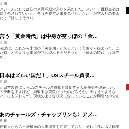
部 泉
アジア人としては初の米野球殿堂入りを果たした。メジャー挑戦当初は
疑問視されていたが、それを覆す活躍を見せた。ただ、殿堂入りの要因
だけではなさそうだ。
言う「黄金時代」は中身が空っぽの「金…
部 泉
演説は、これから米国の「黄金期」が来るという言葉から始まった。こ
た時、どのような米国が立ち現れるのだろうか。「黄金の時代」は本当
か。
日本はズルい国だ！」USスチール買収…
部 泉
が日本製鉄によるUSスチールの買収を禁止する大統領令を発表した。
の決断を下すほど、買収案は問題だったのだろうか。実はそのような
い」にも関わらず、現状のような状況になっていることが問題なのであ
あのチャールズ・チャップリンも〉アメ…
部 泉
任初日からの不法移民の大量追放を約束しており、それに伴い出入国業