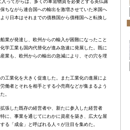
半に入ってからは、多くの軍需物資を必要とする英仏露
を保ちながら連合国への輸出を激増させていた米国へ
により日本はそれまでの債務国から債権国へと転換し
船業が発達し、欧州からの輸入が困難になったこと
重化学工業も国内代替化が進み急速に発展した。既に
維産業も、欧州からの輸出の急減により、その穴を埋
。
の工業化を大きく促進した。また工業化の進展によ
の労働者とそれを相手とする小売商などが集まるよう
った。
拡張した既存の経営者や、新たに参入した経営者
。特に、事業を通じてにわかに資産を築き、広大な屋
りする「成金」と呼ばれる人々が注目を集めた。