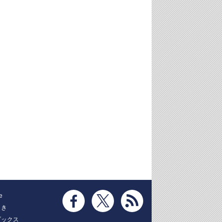
e
とき
ブックス