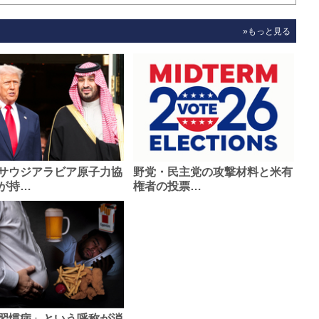
»もっと見る
サウジアラビア原子力協
野党・民主党の攻撃材料と米有
が持…
権者の投票…
習慣病」という呼称が消