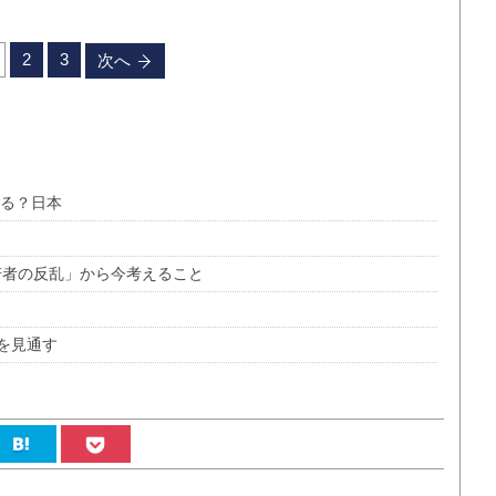
2
3
次へ
なる？日本
若者の反乱」から今考えること
を見通す