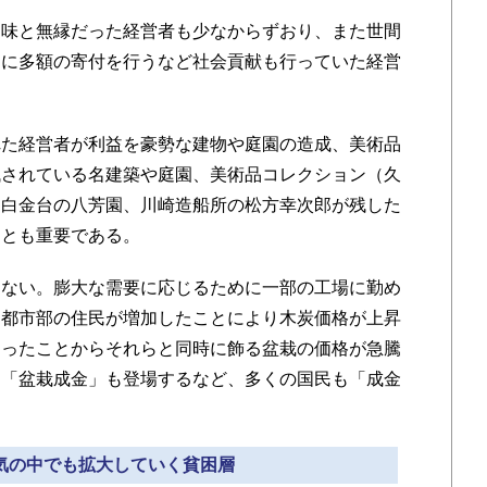
味と無縁だった経営者も少なからずおり、また世間
関に多額の寄付を行うなど社会貢献も行っていた経営
た経営者が利益を豪勢な建物や庭園の造成、美術品
残されている名建築や庭園、美術品コレクション（久
・白金台の八芳園、川崎造船所の松方幸次郎が残した
ことも重要である。
ない。膨大な需要に応じるために一部の工場に勤め
、都市部の住民が増加したことにより木炭価格が上昇
なったことからそれらと同時に飾る盆栽の価格が急騰
」「盆栽成金」も登場するなど、多くの国民も「成金
景気の中でも拡大していく貧困層