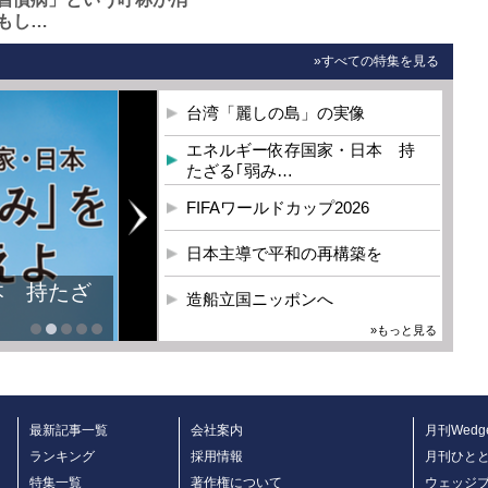
もし…
»すべての特集を見る
台湾「麗しの島」の実像
エネルギー依存国家・日本 持
たざる｢弱み…
FIFAワールドカップ2026
日本主導で平和の再構築を
造船立国ニッポンへ
»もっと見る
最新記事一覧
会社案内
月刊Wedg
ランキング
採用情報
月刊ひと
特集一覧
著作権について
ウェッジ