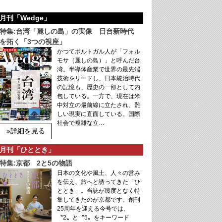
月刊「Wedge」
特集:台湾「麗しの島」の実像 日台新時代
を拓く「3つの視座」
かつてポルトガル人が「フォル
モサ（麗しの島）」と呼んだ台
湾。半導体産業で世界の最先端
技術をリードし、日本統治時代
の記憶も、歴史の一部として内
包している。一方で、現在は米
中対立の最前線に立たされ、難
しい現実に直面している。国際
社会で複雑な立…
»詳細を見る
月刊「ひととき」
特集:京都 2と5の物語
日本の文化や風土、人々の営み
を伝え、旅へと誘ってきた「ひ
ととき」。当誌が幾度となく特
集してきたのが京都です。創刊
25周年を迎える今号では、
〝2〟と〝5〟をキーワード