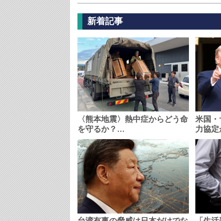
新着記事
〈熊本地震〉熱中症からどう命
米国・
を守るか？…
力協定
台湾有事の脅威は日本だけでな
「生活