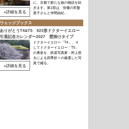
に、京都で新たな旅の物語を紡
ぎます。第1部は、俳優の常盤
»詳細を見る
貴子さんと仲間由紀…
ウェッジブックス
ありがとうT4&T5 923形ドクターイエロー
引退記念カレンダー2027 壁掛けタイプ
ドクターイエロー「T4」、そ
してドクターイエロー「T5」
の勇姿を、鉄道写真家・村上悠
太による四季折々の厳選した写
真で綴る。
»詳細を見る