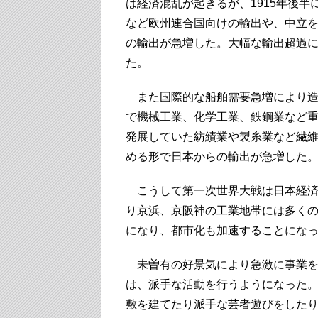
は経済混乱が起きるが、1915年後
など欧州連合国向けの輸出や、中立
の輸出が急増した。大幅な輸出超過
た。
また国際的な船舶需要急増により造
で機械工業、化学工業、鉄鋼業など
発展していた紡績業や製糸業など繊
める形で日本からの輸出が急増した
こうして第一次世界大戦は日本経済
り京浜、京阪神の工業地帯には多く
になり、都市化も加速することにな
未曽有の好景気により急激に事業を
は、派手な活動を行うようになった
敷を建てたり派手な芸者遊びをした