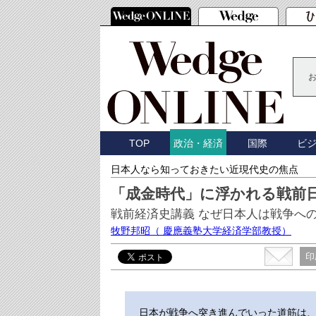
TOP
国際
ビ
政治・経済
日本人なら知っておきたい近現代史の焦点
「成金時代」に浮かれる戦前
戦前経済史講義 なぜ日本人は戦争への
牧野邦昭
（ 慶應義塾大学経済学部教授）
印
日本が戦争へ突き進んでいった道筋は