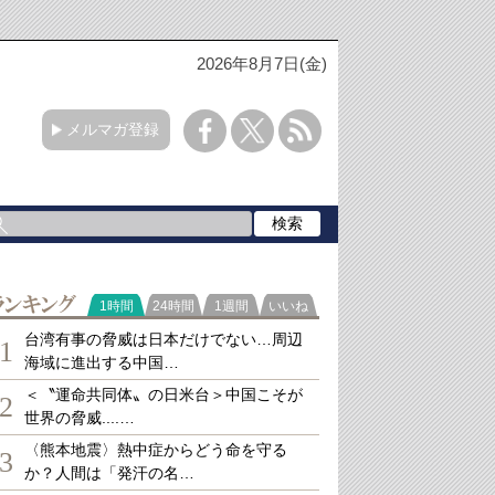
2026年8月7日(金)
メルマガ登録
ランキング
1時間
24時間
1週間
いいね
台湾有事の脅威は日本だけでない…周辺
1
海域に進出する中国…
＜〝運命共同体〟の日米台＞中国こそが
2
世界の脅威....…
〈熊本地震〉熱中症からどう命を守る
3
か？人間は「発汗の名…