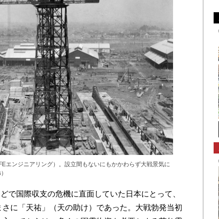
JFEエンジニアリング）。設立間もないにもかかわらず大戦景気に
s）
どで国際収支の危機に直面していた日本にとって、
はまさに「天祐」（天の助け）であった。大戦勃発当初