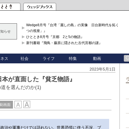
Wedge8月号『台湾「麗しの島」の実像 日台新時代を拓く「3
つの視座」』
お知らせ
ひととき8月号『京都 2と5の物語』
新刊書籍『飛鳥・藤原に隠された古代宮都の謎』
ジネス
社会
ライフ
特集
動画
2023年5月1日
日本が直面した『貧乏物語』
道を選んだのか(1)
刷画面
、政治や軍事だけでは語れない。世界恐慌に伴う不況、ブ