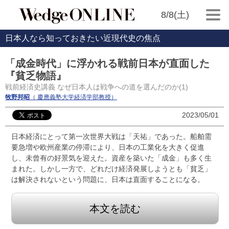
8/8(土)
日本人なら知っておきたい近現代史の焦点
「成金時代」に浮かれる戦前日本が直面した
『貧乏物語』
戦前経済史講義 なぜ日本人は戦争への道を選んだのか(1)
牧野邦昭
（ 慶應義塾大学経済学部教授）
2023/05/01
日本経済にとって第一次世界大戦は「天祐」であった。船舶需
要急増や欧州産業の停滞により、日本の工業化を大きく促進
し、未曾有の好景気を迎えた。資産を築いた「成金」も多く生
まれた。しかし一方で、どれだけ経済発展しようとも「貧乏」
は解決されないという問題に、日本は直面することになる。
本文を読む