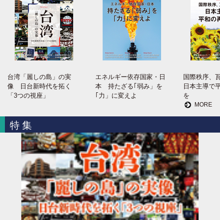
台湾「麗しの島」の実
エネルギー依存国家・日
国際秩序、
像 日台新時代を拓く
本 持たざる｢弱み」を
日本主導で
「3つの視座」
｢力」に変えよ
を
MORE
特集