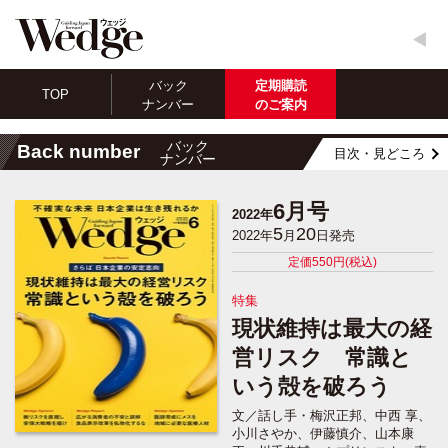
バック
定期購読
TOP
ナンバー
のご案内
バック
Back number
目次・見どころ
ナンバー
6月号
2022年
5
20
2022年
月
日発売
定価550円(税込)
特集
現状維持は最大の経
営リスク 常識と
いう殻を破ろう
文／話し手・梅沢正邦、中西 享、
小川さやか、伊藤慎介、山本康