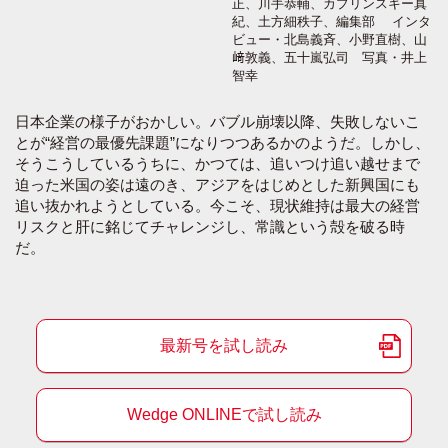
正、川手恭輔、カプリンスキー真
紀、土方細秩子、編集部 インタ
ビュー・北島義斉、小野直樹、山
﨑敦義、五十嵐弘司 写真・井上
智幸
日本企業の様子がおかしい。バブル崩壊以降、失敗しないこ
とが“経営の最優先課題”になりつつあるかのようだ。しかし、
そうこうしているうちに、かつては、追いつけ追い越せまで
迫った米国の姿は遠のき、アジアをはじめとした新興国にも
追い抜かれようとしている。今こそ、現状維持は最大の経営
リスクと肝に銘じてチャレンジし、常識という殻を破る時
だ。
最新号を試し読み
Wedge ONLINEで試し読み