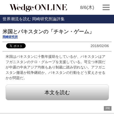
8/6(木)
世界潮流を読む 岡崎研究所論評集
米国とパキスタンの「チキン・ゲーム」
岡崎研究所
2018/02/06
米国はパキスタンに十数年援助をしているが、パキスタンはア
フガニスタンのテロ・グループを支援している。苛立つ米国だ
が中露の中央アジア均衡もあり制裁に踏み切れない。アフガニ
スタン撤退か戦争継続か。パキスタンの行動をどう変えさせる
かが問題だ。
本文を読む
PR