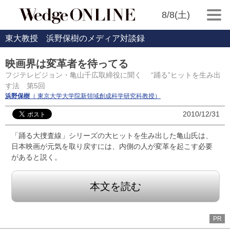
8/8(土)
東大教授 浜野保樹のメディア対談録
映画界は変革者を待ってる
フジテレビジョン・亀山千広取締役に聞く “踊る”ヒットを生み出
す法 第5回
浜野保樹
（ 東京大学大学院新領域創成科学研究科教授）
2010/12/31
「踊る大捜査線」シリーズの大ヒットを生み出した亀山氏は、
日本映画が元気を取り戻すには、内側の人が変革を起こす必要
があると説く。
本文を読む
PR