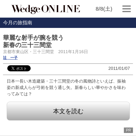
8/8(土)
今月の旅指南
華麗な射手が腕を競う
新春の三十三間堂
京都市東山区・三十三間堂 2011年1月16日
辻 一子
2011/01/07
日本一長い木造建築・三十三間堂の冬の風物詩といえば、振袖
姿の新成人らが弓術を競う通し矢。新春らしい華やかさを味わ
ってみては？
本文を読む
PR