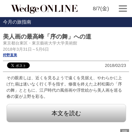
8/7(金)
今月の旅指南
美人画の最高峰「序の舞」への道
東京都台東区・東京藝術大学大学美術館
2018年3月31日～5月6日
狩野直美
2018/02/23
その眼差しは、近くを見るようで遠くを見据え、やわらかに上
げた扇は迷いなく行く手を指す。修復を終えた上村松園の「序
の舞」とともに、江戸時代の風俗画や浮世絵から美人画を巡る
春の宴が上野を彩る。
本文を読む
PR