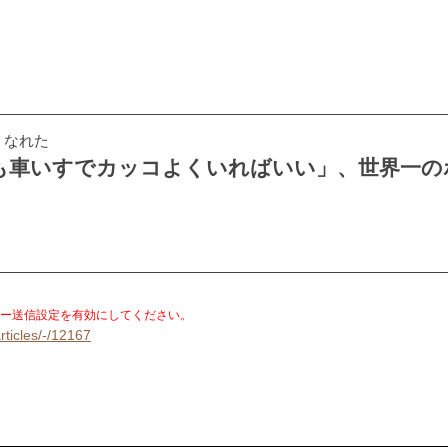
くなれた
も車いすでカッコよくいればいい」、世界一の
。
ー送信設定を有効にしてください。
rticles/-/12167