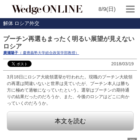
8/9(日)
解体 ロシア外交
プーチン再選もまったく明るい展望が見えない
ロシア
廣瀬陽子
（ 慶應義塾大学総合政策学部教授）
2018/03/19
3月18日にロシア大統領選挙が行われた。現職のプーチン大統領
の再選は間違いないと世界は見ていたが、プーチン本人は勝ち
方に極めて過敏になっていたという。選挙はプーチンの期待通
りの結果だったのだろうか、また、今後のロシアはどこに向か
っていくのだろうか。
本文を読む