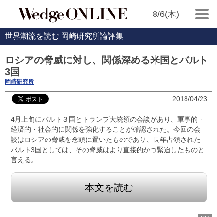
8/6(木)
世界潮流を読む 岡崎研究所論評集
ロシアの脅威に対し、関係深める米国とバルト
3国
岡崎研究所
2018/04/23
4月上旬にバルト３国とトランプ大統領の会談があり、軍事的・
経済的・社会的に関係を強化することが確認された。今回の会
談はロシアの脅威を念頭に置いたものであり、長年占領された
バルト3国としては、その脅威はより直接的かつ緊迫したものと
言える。
本文を読む