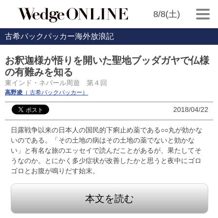
8/8(土)
古希バックパッカー海外放浪記
お釈迦様が悟りを開いた聖地ブッダガヤで仏様
の有難みを知る
東インド・ネパール周遊 第４回
高野凌
（ 古希バックパッカー）
2018/04/22
日露戦争以来の日本人の国民的下痢止め薬である○○丸が効かな
いのである。「その土地の病はその土地の薬でないと効かな
い」と有名な旅のエッセイで読んだことがあるが、果たしてそ
うなのか。とにかく多少症状が改善したかと思うと夜中にゴロ
ゴロとお腹が鳴りだす始末。
本文を読む