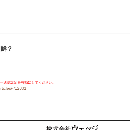
朝鮮？
。
ー送信設定を有効にしてください。
rticles/-/12801