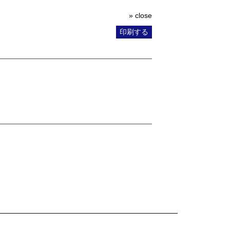
» close
印刷する