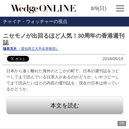
8/9(日)
チャイナ・ウォッチャーの視点
ニセモノが出回るほど人気！30周年の香港週刊
誌
樋泉克夫
（ 愛知県立大学名誉教授）
2018/05/19
日本から遠く離れた海外のどこかの町で、日本の週刊誌をコピ
ーしてまで読んでいる日系人があるのかどうか。いやコピーし
てまで読みたいほどの内容の週刊誌を、現在の日本は持ってい
るかどうか。
本文を読む
PR