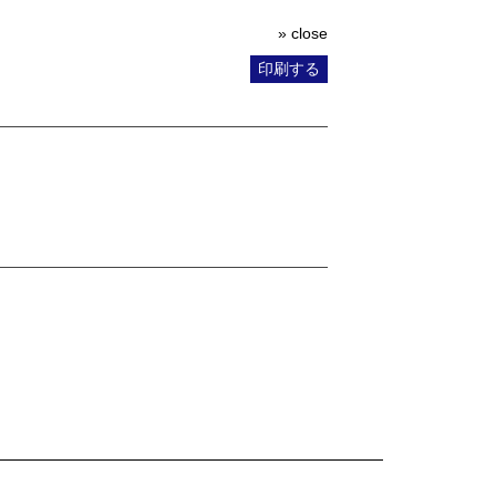
» close
印刷する