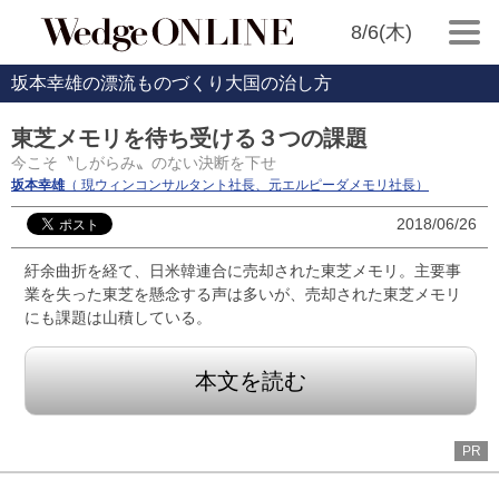
8/6(木)
坂本幸雄の漂流ものづくり大国の治し方
東芝メモリを待ち受ける３つの課題
今こそ〝しがらみ〟のない決断を下せ
坂本幸雄
（ 現ウィンコンサルタント社長、元エルピーダメモリ社長）
2018/06/26
紆余曲折を経て、日米韓連合に売却された東芝メモリ。主要事
業を失った東芝を懸念する声は多いが、売却された東芝メモリ
にも課題は山積している。
本文を読む
PR