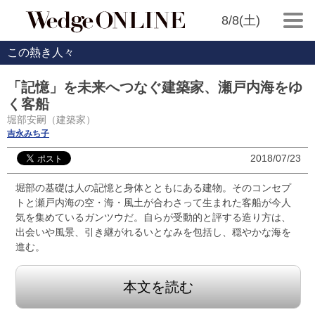
8/8(土)
この熱き人々
「記憶」を未来へつなぐ建築家、瀬戸内海をゆ
く客船
堀部安嗣（建築家）
吉永みち子
2018/07/23
堀部の基礎は人の記憶と身体とともにある建物。そのコンセプ
トと瀬戸内海の空・海・風土が合わさって生まれた客船が今人
気を集めているガンツウだ。自らが受動的と評する造り方は、
出会いや風景、引き継がれるいとなみを包括し、穏やかな海を
進む。
本文を読む