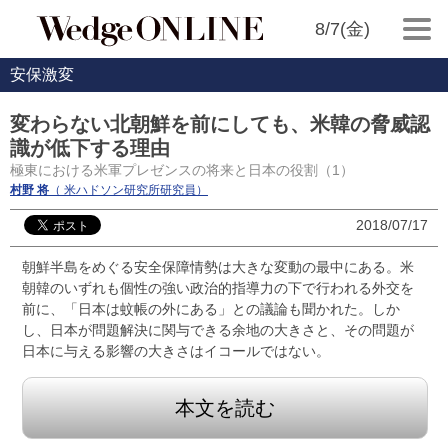
8/7(金)
安保激変
変わらない北朝鮮を前にしても、米韓の脅威認
識が低下する理由
極東における米軍プレゼンスの将来と日本の役割（1）
村野 将
（ 米ハドソン研究所研究員）
2018/07/17
朝鮮半島をめぐる安全保障情勢は大きな変動の最中にある。米
朝韓のいずれも個性の強い政治的指導力の下で行われる外交を
前に、「日本は蚊帳の外にある」との議論も聞かれた。しか
し、日本が問題解決に関与できる余地の大きさと、その問題が
日本に与える影響の大きさはイコールではない。
本文を読む