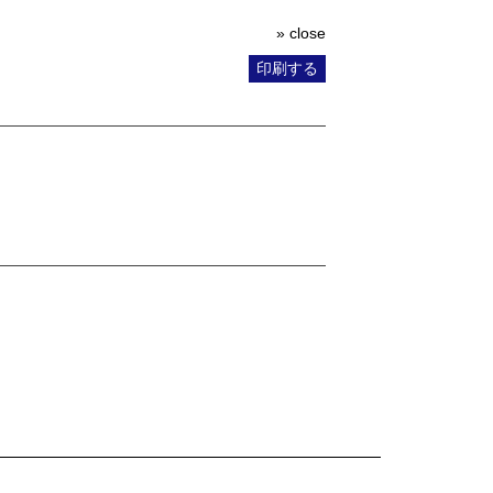
» close
印刷する