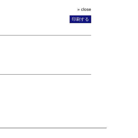
» close
印刷する