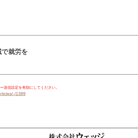
域で就労を
。
ー送信設定を有効にしてください。
rticles/-/1389