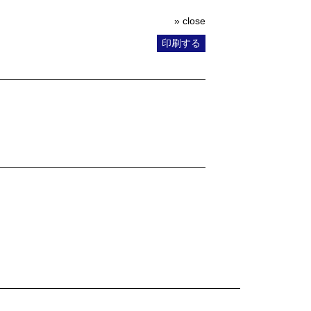
» close
印刷する