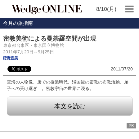
8/10(月)
今月の旅指南
密教美術による曼荼羅空間が出現
東京都台東区・東京国立博物館
2011年7月20日～9月25日
狩野直美
2011/07/20
空海の人物像、唐での授業時代、帰国後の密教の布教活動、弟
子への受け継ぎ…。密教宇宙の世界に浸る。
本文を読む
PR