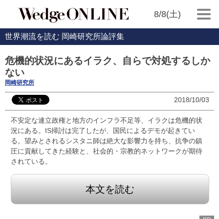
8/8(土)
世界潮流を読む 岡崎研究所論評集
危機的状況にあるイラク、自らで対処するしか
ない
岡崎研究所
2018/10/03
不安定な連立政権と地方のインフラ不足等、イラクは危機的状
況にある。IS掃討は完了したが、国民によるデモが起きてい
る。望みとされるシスタニ師は絶大な影響力を持ち、抗争の鎮
圧に貢献してきた経験と、社会的・宗教的ネットワークが期待
されている。
本文を読む