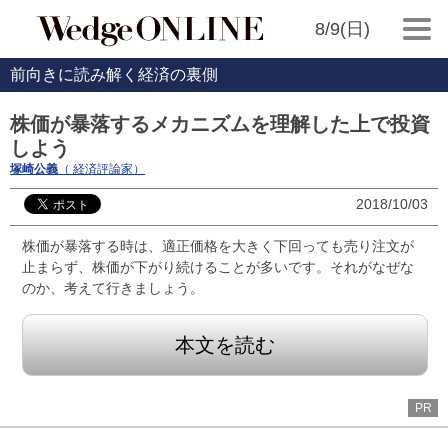
8/9(日)
前向きに読み解く経済の裏側
株価が暴落するメカニズムを理解した上で投資
しよう
塚崎公義
（ 経済評論家）
2018/10/03
株価が暴落する時は、適正価格を大きく下回っても売り注文が
止まらず、株価が下がり続けることが多いです。それがなぜな
のか、考えて行きましょう。
本文を読む
PR