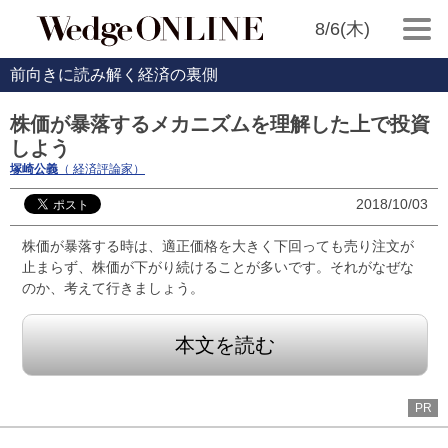
8/6(木)
前向きに読み解く経済の裏側
株価が暴落するメカニズムを理解した上で投資
しよう
塚崎公義
（ 経済評論家）
2018/10/03
株価が暴落する時は、適正価格を大きく下回っても売り注文が
止まらず、株価が下がり続けることが多いです。それがなぜな
のか、考えて行きましょう。
本文を読む
PR